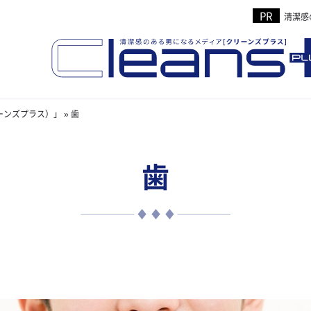
清潔感
リーンズプラス）」
»
歯
歯