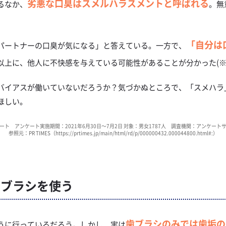
劣悪な口臭はスメルハラスメントと呼ばれる
るなか、
。無
「自分は
パートナーの口臭が気になる」と答えている。一方で、
以上に、他人に不快感を与えている可能性があることが分かった(※
バイアスが働いていないだろうか？気づかぬところで、「スメハラ
ほしい。
ト アンケート実施期間：2021年6月30日～7月2日 対象：男女1787人 調査機関：アンケー
参照元：PR TIMES（
https://prtimes.jp/main/html/rd/p/000000432.000044800.html#:
）
間ブラシを
使う
歯ブラシのみでは歯垢の
うに行っているだろう。しかし、実は