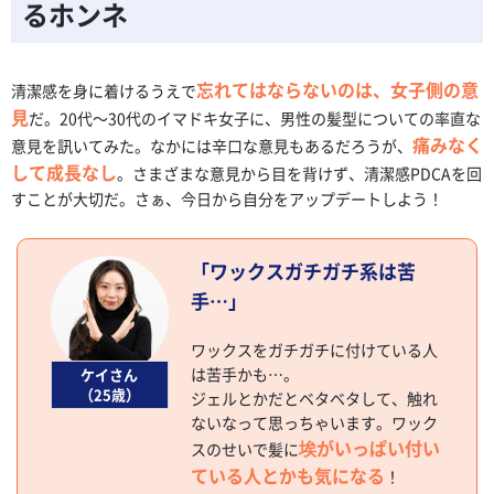
るホンネ
忘れてはならないのは、女子側の意
清潔感を身に着けるうえで
見
だ。20代～30代のイマドキ女子に、男性の髪型についての率直な
痛みなく
意見を訊いてみた。なかには辛口な意見もあるだろうが、
して成長なし
。さまざまな意見から目を背けず、清潔感PDCAを回
すことが大切だ。さぁ、今日から自分をアップデートしよう！
「ワックスガチガチ系は苦
手…」
ワックスをガチガチに付けている人
は苦手かも…。
ケイさん
（25歳）
ジェルとかだとベタベタして、触れ
ないなって思っちゃいます。ワック
埃がいっぱい付い
スのせいで髪に
ている人とかも気になる
！