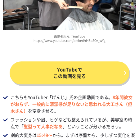
画像引用元：YouTube
https://www.youtube.com/embed/d48oSCv_wYg
YouTubeで
この動画を見る
こちらもYouTuber「げんじ」氏の企画動画である。
8年間彼女
がおらず、一般的に清潔感が足りないと思われる大工さん（但
木さん）
を変身させる。
ファッションや眉、ヒゲなども整えられているが、美容室の時
点で「
髪型って大事だなあ
」ということが分かるだろう。
劇的大変身は
15:49～
から。まずは序盤から、少しずつ変化を楽