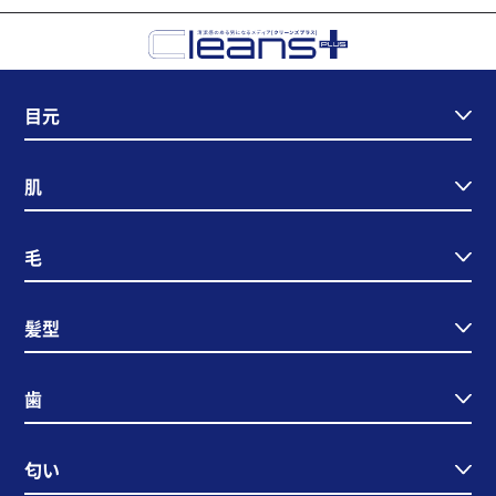
目元
肌
毛
髪型
歯
匂い