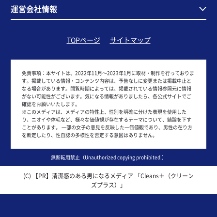
運営会社情報
TOPページ
サイトマップ
免責事項：
本サイトは、2022年11月～2023年1月に取材・制作を行っておりま
す。掲載している情報・コンテンツ内容は、予告なしに変更または掲載中止と
なる場合があります。閲覧時期によっては、掲載されている情報参照元に情報
がない可能性がございます。気になる情報がありましたら、各公式サイトでご
確認をお願いいたします。
※このメディアは、メディアの特性上、性別を明確に分けた表現を使用した
り、ニオイや体毛など、様々な価値観が存在するテーマについて、結論を下す
ことがあります。 一部の女子の意見を反映した一価値観であり、男性の在り方
を断定したり、性自認の多様性を否定する意図はありません。
無断転用禁止（Unauthorized copying prohibited.）
(C)
清潔感のある男になるメディア 「Cleans＋（クリーン
ズプラス）」