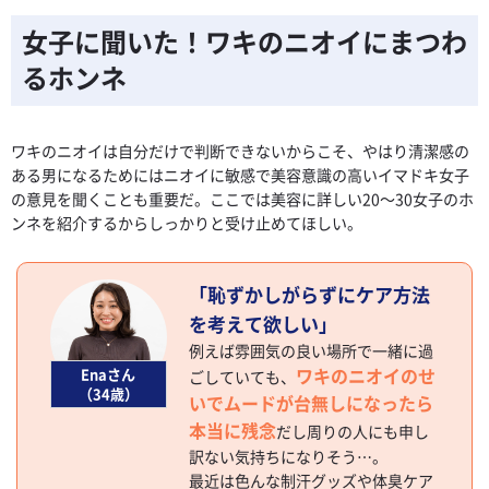
女子に聞いた！ワキのニオイにまつわ
るホンネ
ワキのニオイは自分だけで判断できないからこそ、やはり清潔感の
ある男になるためにはニオイに敏感で美容意識の高いイマドキ女子
の意見を聞くことも重要だ。ここでは美容に詳しい20～30女子のホ
ンネを紹介するからしっかりと受け止めてほしい。
「恥ずかしがらずにケア方法
を考えて欲しい」
例えば雰囲気の良い場所で一緒に過
ワキのニオイのせ
Enaさん
ごしていても、
（34歳）
いでムードが台無しになったら
本当に残念
だし周りの人にも申し
訳ない気持ちになりそう…。
最近は色んな制汗グッズや体臭ケア