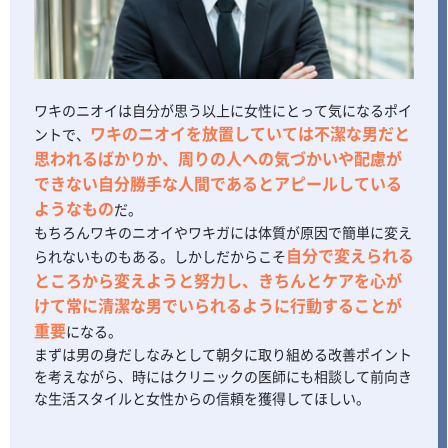
ワキのニオイは自分が思う以上に女性にとって気になるポイ
ワキのニオイを放置していては不潔な男だと
ントで、
思われるばかりか、周りの人への気づかいや配慮が
できない自分勝手な人間であるとアピールしている
ようなもの
だ。
もちろんワキのニオイやワキガには体質が原因で簡単に変え
自分で変えられる
られないものもある。しかしだからこそ
ところから変えようと努力し、きちんとケアを心が
けて常に清潔な男でいられるように行動することが
重要
になる。
まずは男の身だしなみとして朝夕に取り組める改善ポイント
を考えながら、時にはクリニックの医師にも相談して前向き
な生活スタイルと女性からの信頼を獲得してほしい。