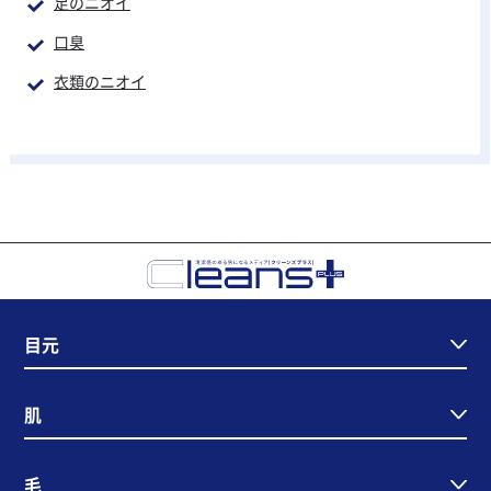
足のニオイ
口臭
衣類のニオイ
目元
肌
毛