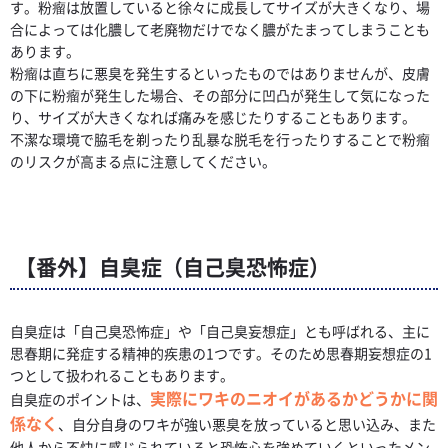
す。粉瘤は放置していると徐々に成長してサイズが大きくなり、場
合によっては化膿して老廃物だけでなく膿がたまってしまうことも
あります。
粉瘤は直ちに悪臭を発生するといったものではありませんが、皮膚
の下に粉瘤が発生した場合、その部分に凹凸が発生して気になった
り、サイズが大きくなれば痛みを感じたりすることもあります。
不潔な環境で脇毛を剃ったり乱暴な脱毛を行ったりすることで粉瘤
のリスクが高まる点に注意してください。
【番外】自臭症（自己臭恐怖症）
自臭症は「自己臭恐怖症」や「自己臭妄想症」とも呼ばれる、主に
思春期に発症する精神的疾患の1つです。そのため思春期妄想症の1
つとして扱われることもあります。
実際にワキのニオイがあるかどうかに関
自臭症のポイントは、
係なく
、自分自身のワキが強い悪臭を放っていると思い込み、また
他人から不快に感じられていると恐怖心を強めていくといったメン