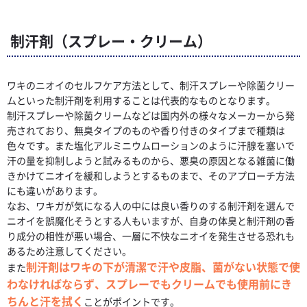
制汗剤（スプレー・クリーム）
ワキのニオイのセルフケア方法として、制汗スプレーや除菌クリー
ムといった制汗剤を利用することは代表的なものとなります。
制汗スプレーや除菌クリームなどは国内外の様々なメーカーから発
売されており、無臭タイプのものや香り付きのタイプまで種類は
色々です。また塩化アルミニウムローションのように汗腺を塞いで
汗の量を抑制しようと試みるものから、悪臭の原因となる雑菌に働
きかけてニオイを緩和しようとするものまで、そのアプローチ方法
にも違いがあります。
なお、ワキガが気になる人の中には良い香りのする制汗剤を選んで
ニオイを誤魔化そうとする人もいますが、自身の体臭と制汗剤の香
り成分の相性が悪い場合、一層に不快なニオイを発生させる恐れも
あるため注意してください。
制汗剤はワキの下が清潔で汗や皮脂、菌がない状態で使
また
わなければならず、スプレーでもクリームでも使用前にき
ちんと汗を拭く
ことがポイントです。