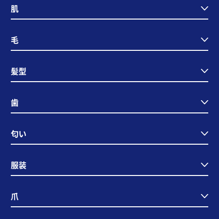
肌
毛
髪型
歯
匂い
服装
爪