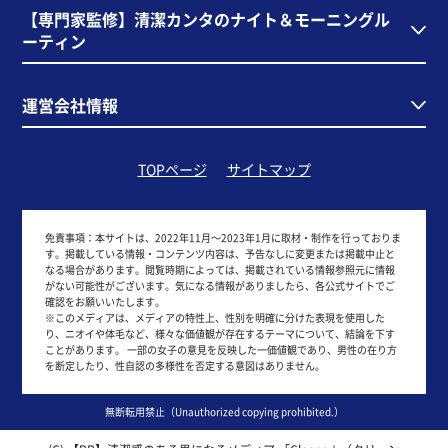
【専門家監修】清潔カンタのナイト＆モーニングル
ーティン
運営会社情報
TOPページ
サイトマップ
免責事項：
本サイトは、2022年11月～2023年1月に取材・制作を行っておりま
す。掲載している情報・コンテンツ内容は、予告なしに変更または掲載中止と
なる場合があります。閲覧時期によっては、掲載されている情報参照元に情報
がない可能性がございます。気になる情報がありましたら、各公式サイトでご
確認をお願いいたします。
※このメディアは、メディアの特性上、性別を明確に分けた表現を使用した
り、ニオイや体毛など、様々な価値観が存在するテーマについて、結論を下す
ことがあります。 一部の女子の意見を反映した一価値観であり、男性の在り方
を断定したり、性自認の多様性を否定する意図はありません。
無断転用禁止（Unauthorized copying prohibited.）